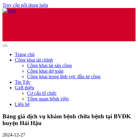
Truy cập nội dung luôn
Trang chủ
Công khai tài chính
Công khai tài sản công
Công khai dự toán
Công khai trong lĩnh vực đầu tư công
Tin Tức
Giới thiệu
Cơ cấu tổ chức
Tổng quan bệnh viện
Liên hệ
Bảng giá dịch vụ khám bệnh chữa bệnh tại BVĐK
huyện Hải Hậu
2024-12-27