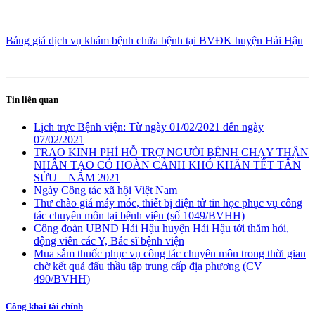
Bảng giá dịch vụ khám bệnh chữa bệnh tại BVĐK huyện Hải Hậu
Tin liên quan
Lịch trực Bệnh viện: Từ ngày 01/02/2021 đến ngày
07/02/2021
TRAO KINH PHÍ HỖ TRỢ NGƯỜI BỆNH CHẠY THẬN
NHÂN TẠO CÓ HOÀN CẢNH KHÓ KHĂN TẾT TÂN
SỬU – NĂM 2021
Ngày Công tác xã hội Việt Nam
Thư chào giá máy móc, thiết bị điện tử tin học phục vụ công
tác chuyên môn tại bệnh viện (số 1049/BVHH)
Công đoàn UBND Hải Hậu huyện Hải Hậu tới thăm hỏi,
động viên các Y, Bác sĩ bệnh viện
Mua sắm thuốc phục vụ công tác chuyên môn trong thời gian
chờ kết quả đấu thầu tập trung cấp địa phương (CV
490/BVHH)
Công khai tài chính