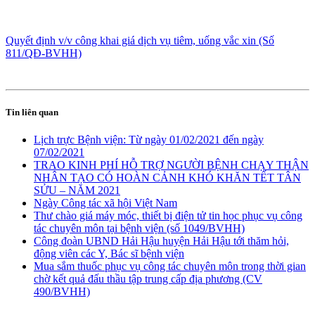
Quyết định v/v công khai giá dịch vụ tiêm, uống vắc xin (Số
811/QĐ-BVHH)
Tin liên quan
Lịch trực Bệnh viện: Từ ngày 01/02/2021 đến ngày
07/02/2021
TRAO KINH PHÍ HỖ TRỢ NGƯỜI BỆNH CHẠY THẬN
NHÂN TẠO CÓ HOÀN CẢNH KHÓ KHĂN TẾT TÂN
SỬU – NĂM 2021
Ngày Công tác xã hội Việt Nam
Thư chào giá máy móc, thiết bị điện tử tin học phục vụ công
tác chuyên môn tại bệnh viện (số 1049/BVHH)
Công đoàn UBND Hải Hậu huyện Hải Hậu tới thăm hỏi,
động viên các Y, Bác sĩ bệnh viện
Mua sắm thuốc phục vụ công tác chuyên môn trong thời gian
chờ kết quả đấu thầu tập trung cấp địa phương (CV
490/BVHH)