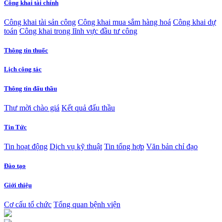
Công khai tài chính
Công khai tài sản công
Công khai mua sắm hàng hoá
Công khai dự
toán
Công khai trong lĩnh vực đầu tư công
Thông tin thuốc
Lịch công tác
Thông tin đấu thầu
Thư mời chào giá
Kết quả đấu thầu
Tin Tức
Tin hoạt động
Dịch vụ kỹ thuật
Tin tổng hợp
Văn bản chỉ đạo
Đào tạo
Giới thiệu
Cơ cấu tổ chức
Tổng quan bệnh viện