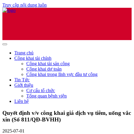
Truy cập nội dung luôn
Trang chủ
Công khai tài chính
Công khai tài sản công
Công khai dự toán
Công khai trong lĩnh vực đầu tư công
Tin Tức
Giới thiệu
Cơ cấu tổ chức
Tổng quan bệnh viện
Liên hệ
Quyết định v/v công khai giá dịch vụ tiêm, uống vắc
xin (Số 811/QĐ-BVHH)
2025-07-01